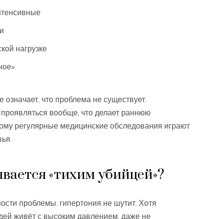
нтенсивные
и
кой нагрузке
ное»
е означает, что проблема не существует.
 проявляться вообще, что делает раннюю
тому регулярные медицинские обследования играют
ья.
вается «тихим убийцей»?
ости проблемы: гипертония не шутит. Хотя
дей живёт с высоким давлением, даже не