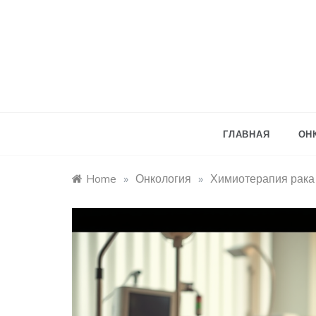
Skip
to
content
ГЛАВНАЯ
ОН
Home
»
Онкология
»
Химиотерапия рака 