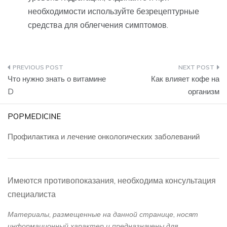
необходимости используйте безрецептурные
средства для облегчения симптомов.
Навигация
Что нужно знать о витамине
Как влияет кофе на
по
D
организм
записям
POPMEDICINE
Профилактика и лечение онкологических заболеваний
Имеются противопоказания, необходима консультация
специалиста
Материалы, размещенные на данной странице, носят
информационный характер и предназначены для